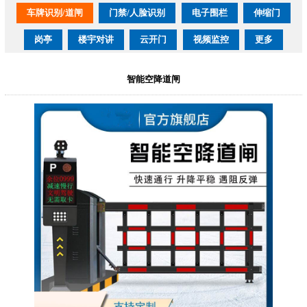
车牌识别/道闸
门禁/人脸识别
电子围栏
伸缩门
岗亭
楼宇对讲
云开门
视频监控
更多
智能空降道闸