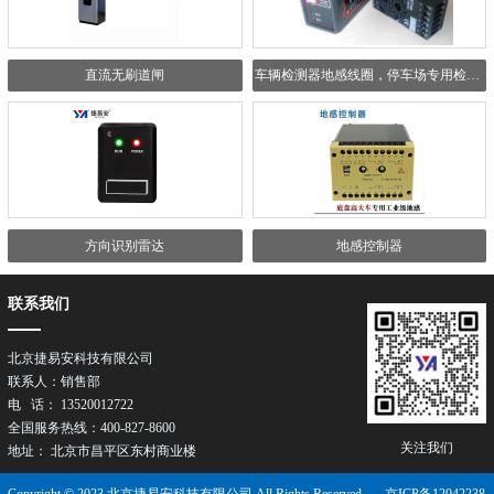
直流无刷道闸
车辆检测器地感线圈，停车场专用检测器（JAY-JCQ4）
方向识别雷达
地感控制器
联系我们
北京捷易安科技有限公司
联系人：销售部
电 话： 13520012722
全国服务热线：400-827-8600
关注我们
地址： 北京市昌平区东村商业楼