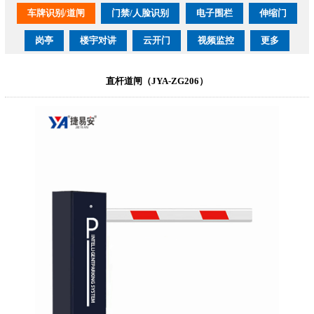
车牌识别/道闸
门禁/人脸识别
电子围栏
伸缩门
岗亭
楼宇对讲
云开门
视频监控
更多
直杆道闸（JYA-ZG206）