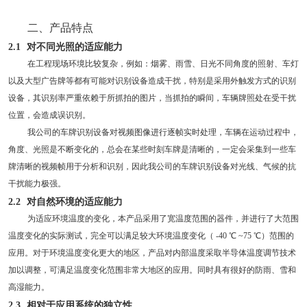
二、产品特点
2.1
对不同光照的适应能力
在工程现场环境比较复杂，例如：烟雾、雨雪、日光不同角度的照射、车灯
以及大型广告牌等都有可能对识别设备造成干扰，特别是采用外触发方式的识别
设备，其识别率严重依赖于所抓拍的图片，当抓拍的瞬间，车辆牌照处在受干扰
位置，会造成误识别。
我公司的车牌识别设备对视频图像进行逐帧实时处理，车辆在运动过程中，
角度、光照是不断变化的，总会在某些时刻车牌是清晰的，一定会采集到一些车
牌清晰的视频帧用于分析和识别，因此我公司的车牌识别设备对光线、气候的抗
干扰能力极强。
2.2
对自然环境的适应能力
为适应环境温度的变化，本产品采用了宽温度范围的器件，并进行了大范围
温度变化的实际测试，完全可以满足较大环境温度变化（
-40
℃
~75
℃）范围的
应用。对于环境温度变化更大的地区，产品对内部温度采取半导体温度调节技术
加以调整，可满足温度变化范围非常大地区的应用。同时具有很好的防雨、雪和
高湿能力。
2.3
相对于应用系统的独立性