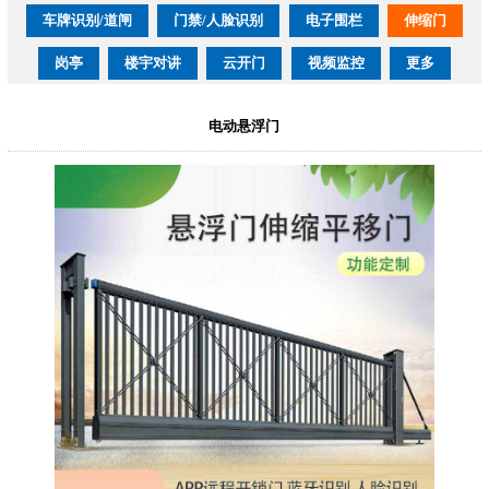
车牌识别/道闸
门禁/人脸识别
电子围栏
伸缩门
岗亭
楼宇对讲
云开门
视频监控
更多
电动悬浮门