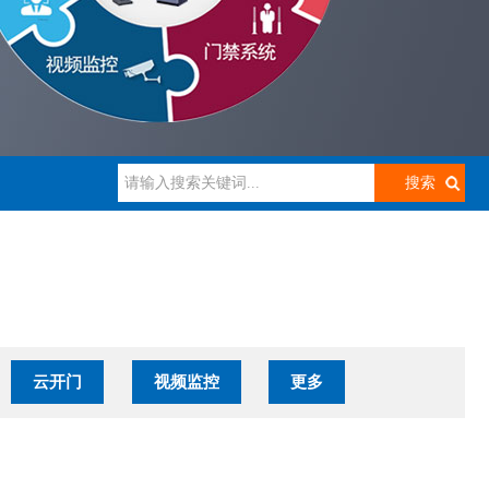
云开门
视频监控
更多