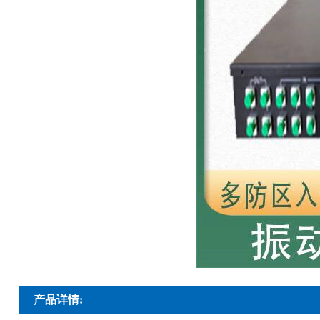
产品详情: