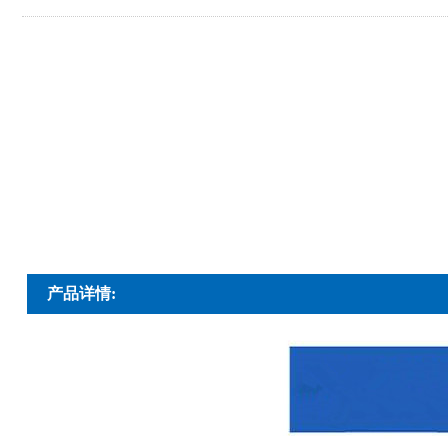
产品详情: