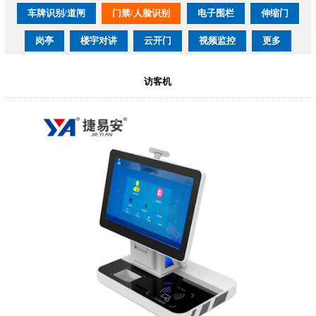
车牌识别/道闸
门禁/人脸识别
电子围栏
伸缩门
岗亭
楼宇对讲
云开门
视频监控
更多
访客机