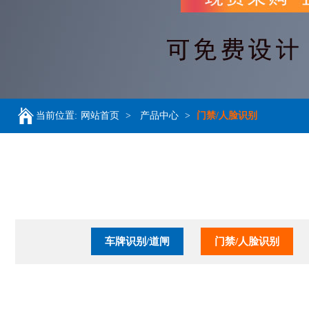
当前位置:
网站首页
>
产品中心
>
门禁/人脸识别
车牌识别/道闸
门禁/人脸识别