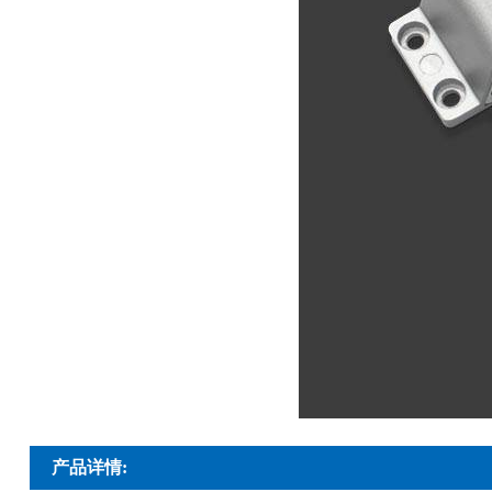
产品详情: