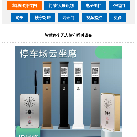
车牌识别/道闸
门禁/人脸识别
电子围栏
伸缩门
岗亭
楼宇对讲
云开门
视频监控
更多
智慧停车无人值守呼叫设备