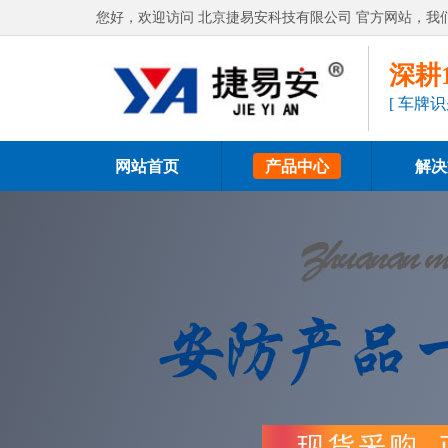
您好，欢迎访问 北京捷易安科技有限公司 官方网站，我
深耕
[ 车牌
网站首页
产品中心
解决