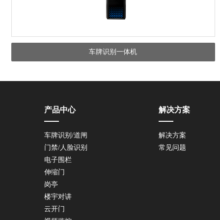
车牌识别一体机
产品中心
解决方案
车牌识别/道闸
解决方案
门禁/人脸识别
常见问题
电子围栏
伸缩门
岗亭
楼宇对讲
云开门