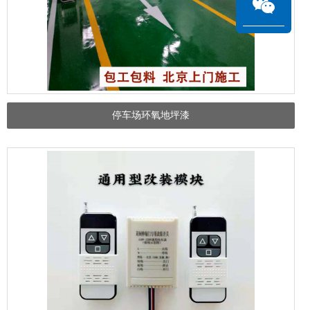
停车场环氧地坪漆